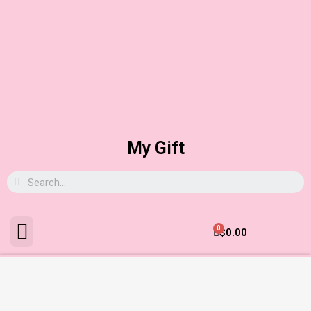
My Gift
0
$
0.00