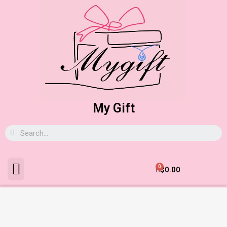
My Gift
0
$
0.00