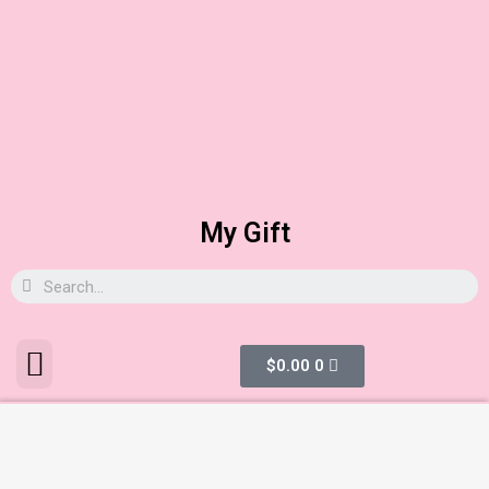
My Gift
$
0.00
0