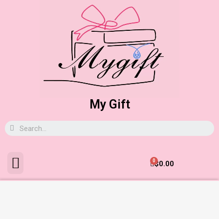
My Gift
0
$
0.00