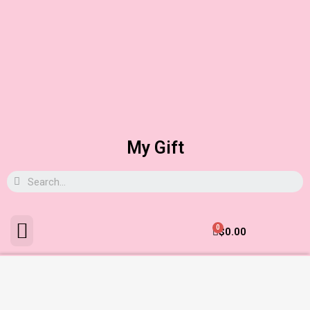
My Gift
0
$
0.00