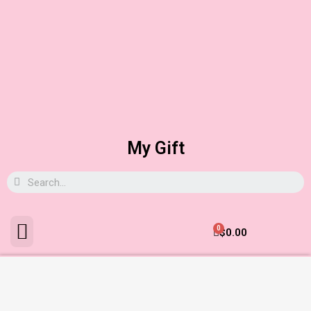
My Gift
0
$
0.00