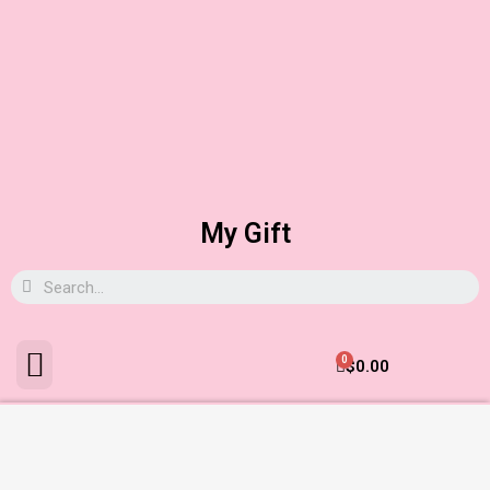
My Gift
0
$
0.00