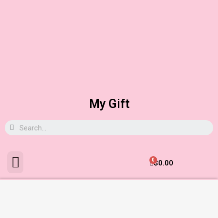
My Gift
0
$
0.00