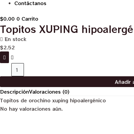
Contáctanos
$
0.00
0
Carrito
Topitos XUPING hipoalergé
En stock
$
2.52
Topitos
XUPING
Añadir a
hipoalergénico
Descripción
Valoraciones (0)
#1.5
Topitos de orochino xuping hipoalergénico
cantidad
No hay valoraciones aún.