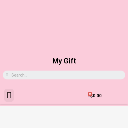
My Gift
0
$
0.00