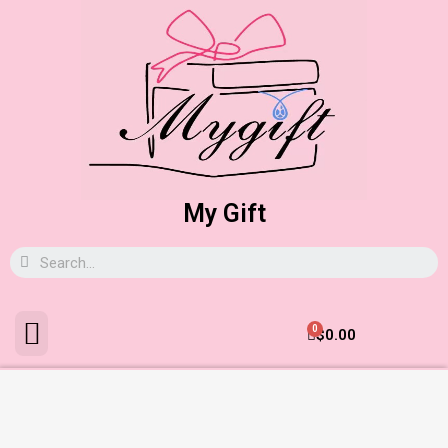
My Gift
0
$
0.00