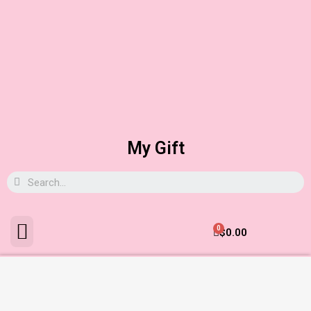
My Gift
0
$
0.00