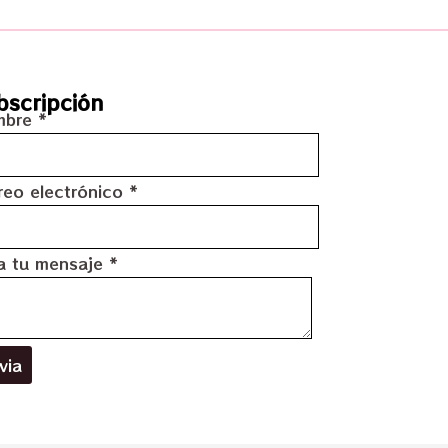
bscripción
mbre
*
reo electrónico
*
a tu mensaje
*
via