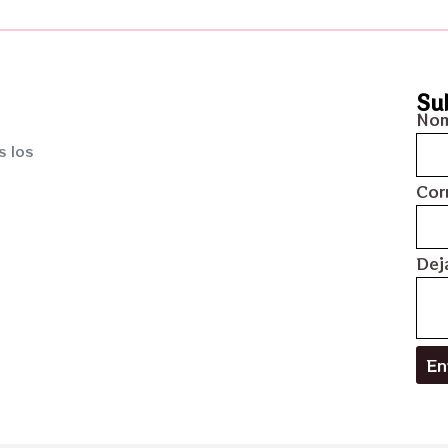
Su
No
s los
Cor
Dej
En