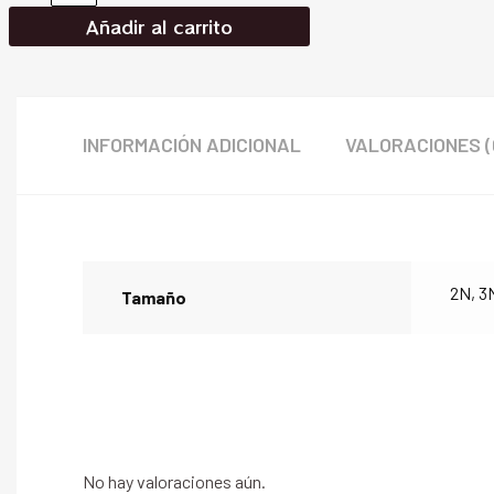
orochino
Añadir al carrito
#1.5
cantidad
INFORMACIÓN ADICIONAL
VALORACIONES (
2N, 3
Tamaño
No hay valoraciones aún.