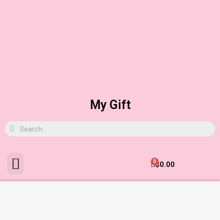
My Gift
0
$
0.00