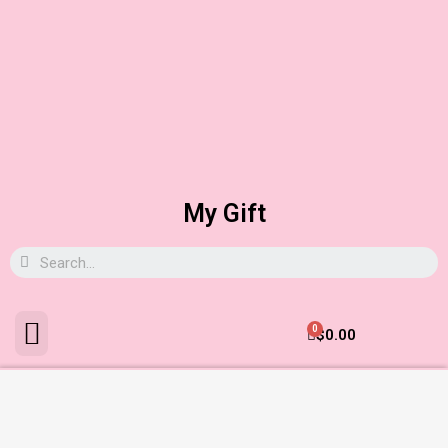
My Gift
0
$
0.00