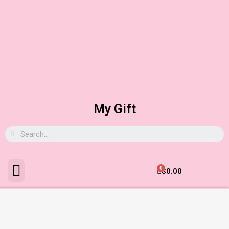
My Gift
0
$
0.00