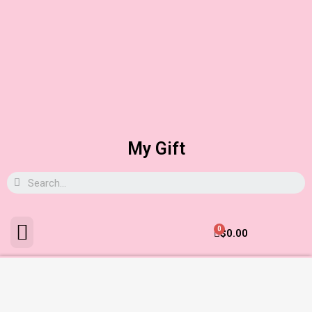
My Gift
0
$
0.00