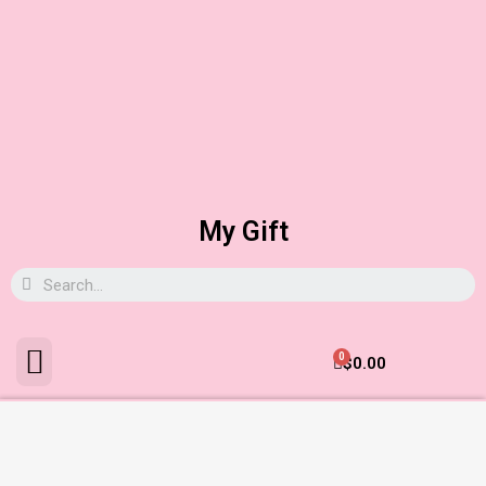
My Gift
0
$
0.00