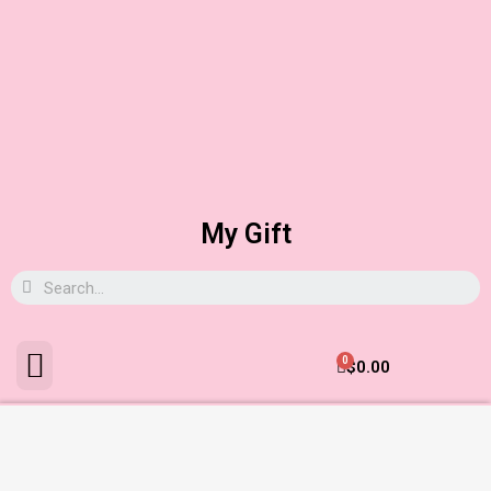
My Gift
0
$
0.00