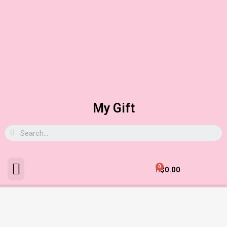
My Gift
0
$
0.00