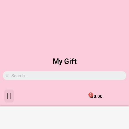
My Gift
0
$
0.00