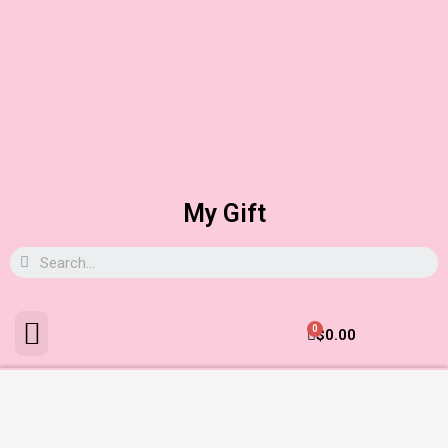
My Gift
0
$
0.00