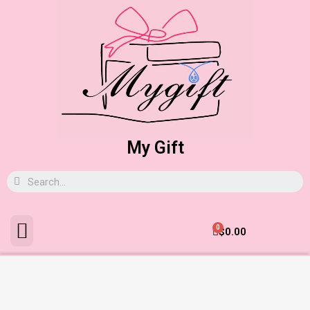
My Gift
0
$
0.00