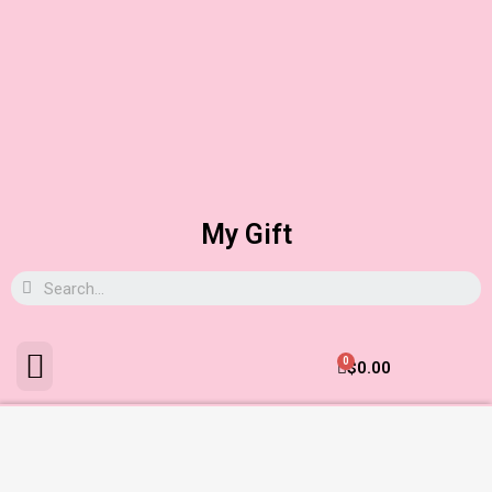
My Gift
0
$
0.00