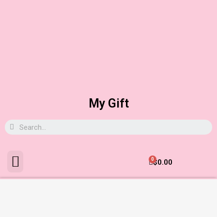
My Gift
0
$
0.00