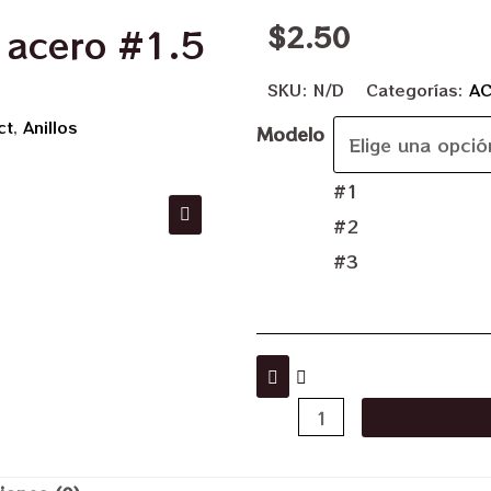
$
2.50
e acero #1.5
SKU:
N/D
Categorías:
A
ct
,
Anillos
Modelo
#1
#2
#3