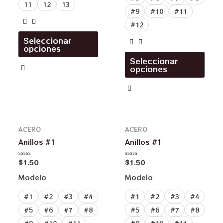
11
12
13
#9
#10
#11
#12
Seleccionar
opciones
Seleccionar
opciones
ACERO
ACERO
Anillos #1
Anillos #1
$
1.50
$
1.50
Valorado
Valorado
en
en
0
0
Modelo
Modelo
de
de
5
5
#1
#2
#3
#4
#1
#2
#3
#4
#5
#6
#7
#8
#5
#6
#7
#8