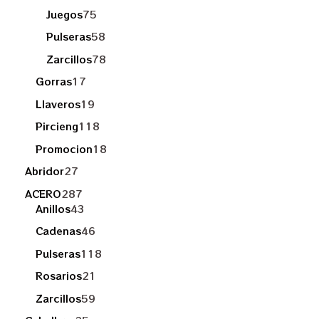
Juegos
75
Pulseras
58
Zarcillos
78
Gorras
17
Llaveros
19
Pircieng
118
Promocion
18
Abridor
27
ACERO
287
Anillos
43
Cadenas
46
Pulseras
118
Rosarios
21
Zarcillos
59