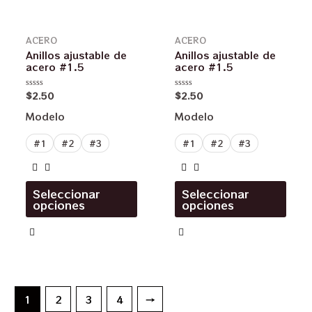
ACERO
ACERO
Anillos ajustable de
Anillos ajustable de
acero #1.5
acero #1.5
$
2.50
$
2.50
Valorado
Valorado
en
en
0
0
Modelo
Modelo
de
de
5
5
#1
#2
#3
#1
#2
#3
Seleccionar
Seleccionar
opciones
opciones
1
2
3
4
→