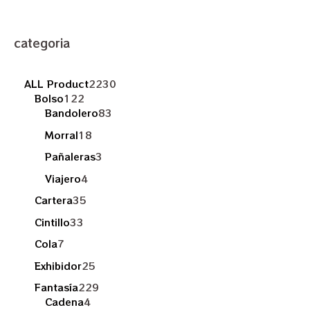
categoria
ALL Product
2230
Bolso
122
Bandolero
83
Morral
18
Pañaleras
3
Viajero
4
Cartera
35
Cintillo
33
Cola
7
Exhibidor
25
Fantasía
229
Cadena
4