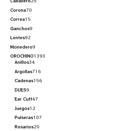
Caballero
25
Corona
70
Correa
15
Ganchos
9
Lentes
92
Monedero
9
OROCHINO
1393
Anillos
34
Argollas
716
Cadenas
156
DIJES
9
Ear Cuff
47
Juegos
12
Pulseras
107
Rosarios
20