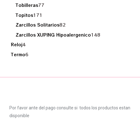
Tobilleras
77
Topitos
171
Zarcillos Solitarios
82
Zarcillos XUPING Hipoalergenico
148
Reloj
4
Termo
6
Por favor ante del pago consulte si todos los productos estan
disponible