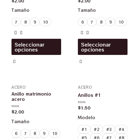
$
2.00
$
2.00
Valorado
Valorado
en
en
0
0
Tamaño
Tamaño
de
de
5
5
7
8
9
10
6
7
8
9
10
Seleccionar
Seleccionar
opciones
opciones
ACERO
ACERO
Anillo matrimonio
Anillos #1
acero
$
1.50
Valorado
$
2.00
en
Valorado
0
en
Modelo
de
0
Tamaño
5
de
5
#1
#2
#3
#4
6
7
8
9
10
#5
#6
#7
#8