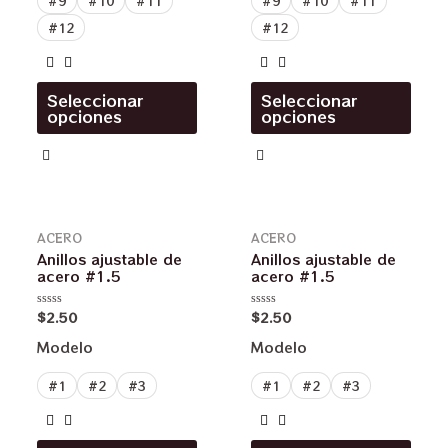
#9
#10
#11
#9
#10
#11
#12
#12
Seleccionar
Seleccionar
opciones
opciones
ACERO
ACERO
Anillos ajustable de
Anillos ajustable de
acero #1.5
acero #1.5
$
2.50
$
2.50
Valorado
Valorado
en
en
0
0
Modelo
Modelo
de
de
5
5
#1
#2
#3
#1
#2
#3