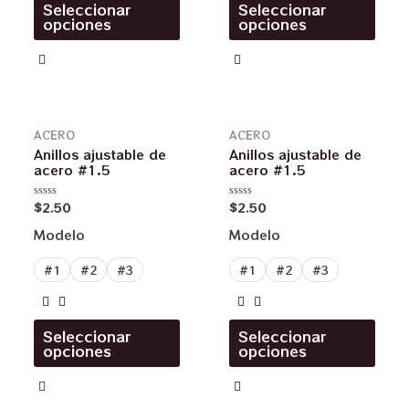
Seleccionar
Seleccionar
opciones
opciones
ACERO
ACERO
Anillos ajustable de
Anillos ajustable de
acero #1.5
acero #1.5
$
2.50
$
2.50
Valorado
Valorado
en
en
0
0
Modelo
Modelo
de
de
5
5
#1
#2
#3
#1
#2
#3
Seleccionar
Seleccionar
opciones
opciones