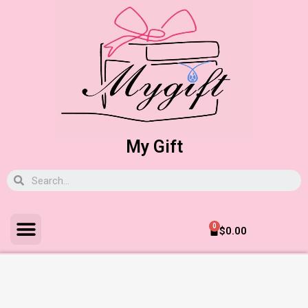
My Gift
0
$
0.00