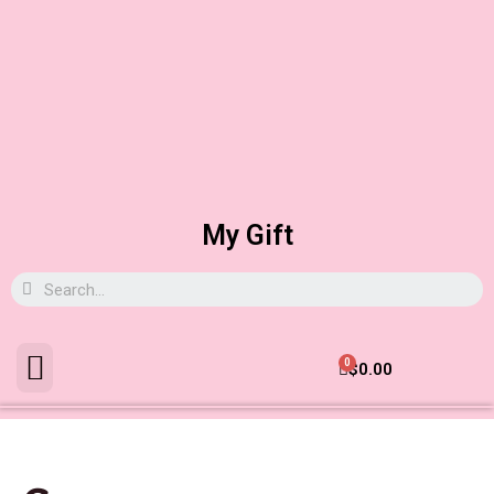
My Gift
0
$
0.00