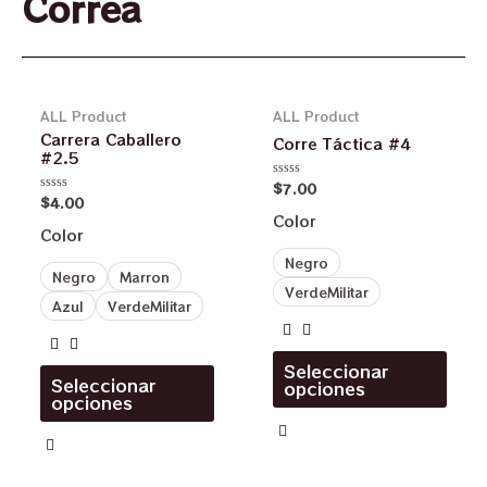
Correa
ALL Product
ALL Product
Carrera Caballero
Corre Táctica #4
#2.5
$
7.00
Valorado
$
4.00
en
Valorado
0
en
Color
de
0
Color
5
de
5
Negro
Negro
Marron
VerdeMilitar
Azul
VerdeMilitar
Seleccionar
Seleccionar
opciones
opciones