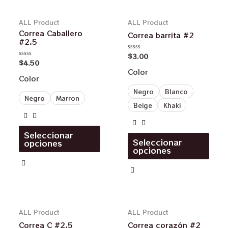
ALL Product
ALL Product
Correa Caballero
Correa barrita #2
#2.5
$
3.00
Valorado
$
4.50
en
Valorado
0
en
Color
de
0
Color
5
de
5
Negro
Blanco
Negro
Marron
Beige
Khaki
Seleccionar
Seleccionar
opciones
opciones
ALL Product
ALL Product
Correa C #2.5
Correa corazón #2