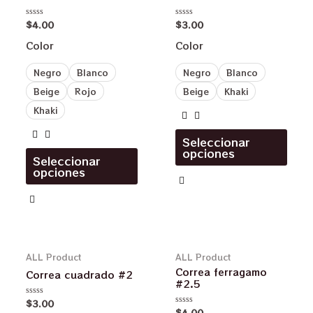
$
4.00
$
3.00
Valorado
Valorado
en
en
0
0
Color
Color
de
de
5
5
Negro
Blanco
Negro
Blanco
Beige
Rojo
Beige
Khaki
Khaki
Seleccionar
opciones
Seleccionar
opciones
ALL Product
ALL Product
Correa ferragamo
Correa cuadrado #2
#2.5
$
3.00
Valorado
$
4.00
en
Valorado