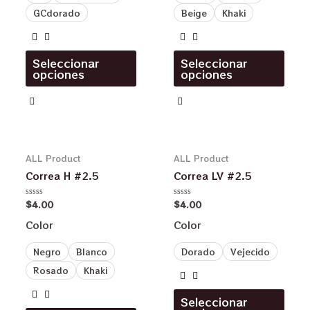
GCdorado
Beige
Khaki
Seleccionar
Seleccionar
opciones
opciones
ALL Product
ALL Product
Correa H #2.5
Correa LV #2.5
$
4.00
$
4.00
Valorado
Valorado
en
en
0
0
Color
Color
de
de
5
5
Negro
Blanco
Dorado
Vejecido
Rosado
Khaki
Seleccionar