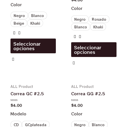
0
en
Color
de
0
Color
5
de
5
Negro
Blanco
Negro
Rosado
Beige
Khaki
Blanco
Khaki
Seleccionar
Seleccionar
opciones
opciones
ALL Product
ALL Product
Correa GC #2.5
Correa GG #2.5
$
4.00
$
4.00
Valorado
Valorado
en
en
0
0
Modelo
Color
de
de
5
5
CD
GCplateada
Negro
Blanco