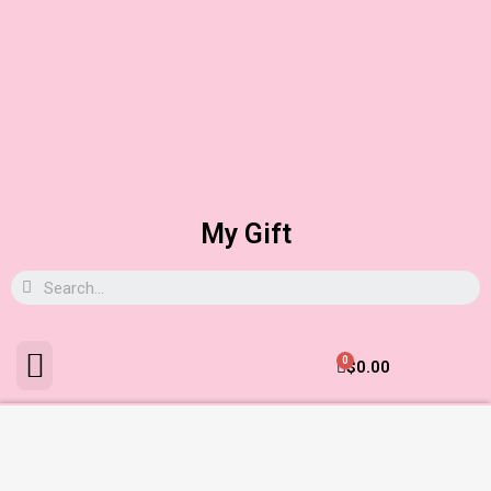
My Gift
0
$
0.00