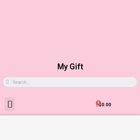
My Gift
0
$
0.00