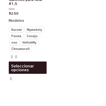
#1.5
$
2.50
Valorado
en
0
Modelos
de
5
Kuromi
Mymedoly
Panda
Conejo
oso
Hellokitty
Cinnamoroll
Seleccionar
opciones