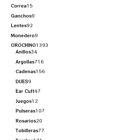
Correa
15
Ganchos
9
Lentes
92
Monedero
9
OROCHINO
1393
Anillos
34
Argollas
716
Cadenas
156
DIJES
9
Ear Cuff
47
Juegos
12
Pulseras
107
Rosarios
20
Tobilleras
77