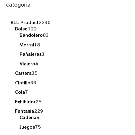
categoria
ALL Product
2230
Bolso
122
Bandolero
83
Morral
18
Pañaleras
3
Viajero
4
Cartera
35
Cintillo
33
Cola
7
Exhibidor
25
Fantasía
229
Cadena
4
Juegos
75