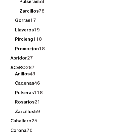
Pulseras
58
Zarcillos
78
Gorras
17
Llaveros
19
Pircieng
118
Promocion
18
Abridor
27
ACERO
287
Anillos
43
Cadenas
46
Pulseras
118
Rosarios
21
Zarcillos
59
Caballero
25
Corona
70