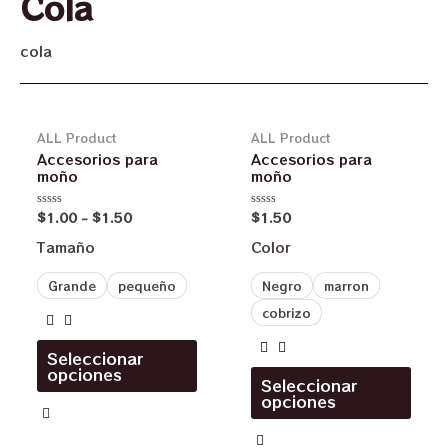
Cola
cola
ALL Product
ALL Product
Accesorios para
Accesorios para
moño
moño
$
1.00
-
$
1.50
$
1.50
Valorado
Valorado
en
en
0
0
Tamaño
Color
de
de
5
5
Grande
pequeño
Negro
marron
cobrizo
Seleccionar
opciones
Seleccionar
opciones