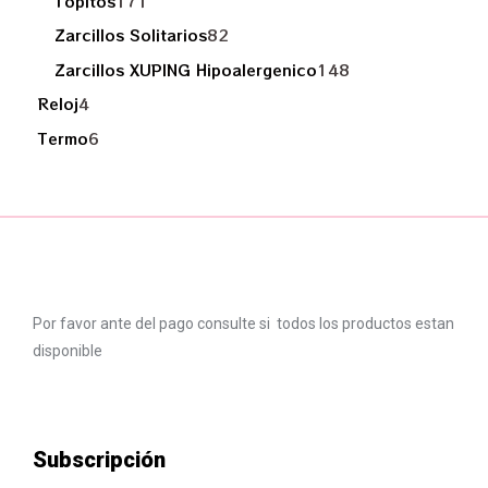
Topitos
171
Zarcillos Solitarios
82
Zarcillos XUPING Hipoalergenico
148
Reloj
4
Termo
6
Por favor ante del pago consulte si todos los productos estan
disponible
Subscripción