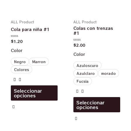
ALL Product
ALL Product
Colas con trenzas
Cola para niña #1
#1
$
1.20
Valorado
$
2.00
en
Valorado
0
en
Color
de
0
Color
5
de
5
Negro
Marron
Azuloscuro
Colores
Azulclaro
morado
Fucsia
Seleccionar
opciones
Seleccionar
opciones