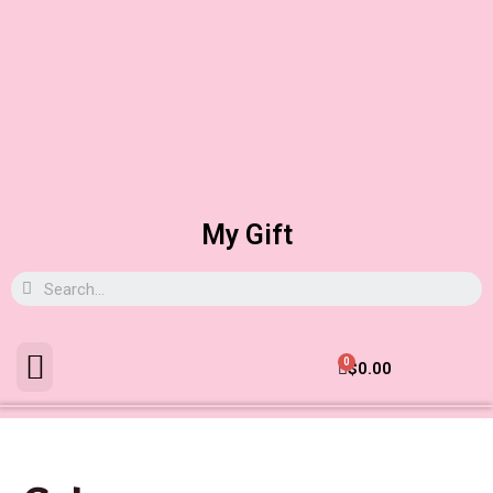
My Gift
0
$
0.00