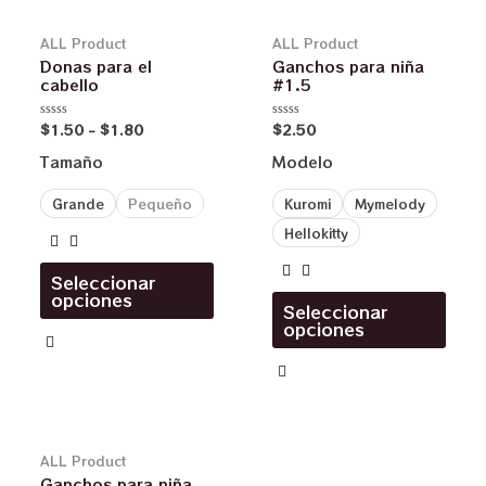
ALL Product
ALL Product
Donas para el
Ganchos para niña
cabello
#1.5
$
1.50
-
$
1.80
$
2.50
Valorado
Valorado
en
en
0
0
Tamaño
Modelo
de
de
5
5
Grande
Pequeño
Kuromi
Mymelody
Hellokitty
Seleccionar
opciones
Seleccionar
opciones
ALL Product
Ganchos para niña